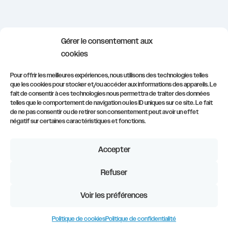
info@civadis.be
Gérer le consentement aux
demonstrations@civadis.be
cookies
formations@civadis.be
Pour offrir les meilleures expériences, nous utilisons des technologies telles
que les cookies pour stocker et/ou accéder aux informations des appareils. Le
081/554.511
fait de consentir à ces technologies nous permettra de traiter des données
telles que le comportement de navigation ou les ID uniques sur ce site. Le fait
S’inscrire à notre newsletter
de ne pas consentir ou de retirer son consentement peut avoir un effet
négatif sur certaines caractéristiques et fonctions.
Accepter
Refuser
Mentions légales
–
Politique de confidentialité
–
Politique de
cookies
Voir les préférences
Politique de cookies
Politique de confidentialité