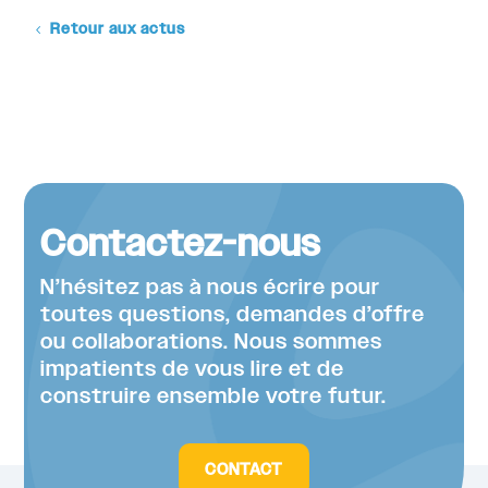
Retour aux actus
Contactez-nous
N’hésitez pas à nous écrire pour
toutes questions, demandes d’offre
ou collaborations. Nous sommes
impatients de vous lire et de
construire ensemble votre futur.
CONTACT