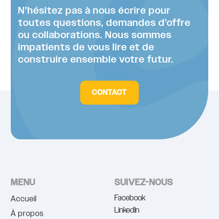
N’hésitez pas à nous écrire pour
toutes questions, demandes d’offre
ou collaborations. Nous sommes
impatients de vous lire et de
construire ensemble votre futur.
CONTACT
MENU
SUIVEZ-NOUS
Facebook
Accueil
LinkedIn
À propos