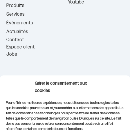
Youtube
Produits
Services
Évènements
Actualités
Contact
Espace client
Jobs
info@civadis.be
Gérer le consentement aux
demonstrations@civadis.be
cookies
formations@civadis.be
Pour offrir les meilleures expériences, nous utilisons des technologies telles
081/554.511
que les cookies pour stocker et/ou accéder aux informations des appareils. Le
fait de consentir à ces technologies nous permettra de traiter des données
telles que le comportement de navigation ou les ID uniques sur ce site. Le fait
S’inscrire à notre newsletter
de ne pas consentir ou de retirer son consentement peut avoir un effet
négatif sur certaines caractéristiques et fonctions.