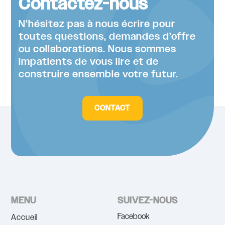
Contactez-nous
N’hésitez pas à nous écrire pour
toutes questions, demandes d’offre
ou collaborations. Nous sommes
impatients de vous lire et de
construire ensemble votre futur.
CONTACT
MENU
SUIVEZ-NOUS
Facebook
Accueil