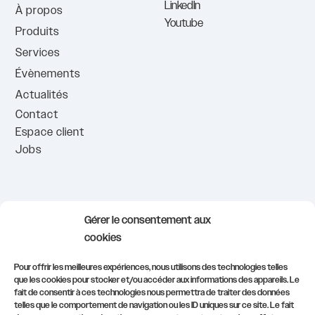
LinkedIn
À propos
Youtube
Produits
Services
Évènements
Actualités
Contact
Espace client
Jobs
info@civadis.be
Gérer le consentement aux
demonstrations@civadis.be
cookies
formations@civadis.be
Pour offrir les meilleures expériences, nous utilisons des technologies telles
que les cookies pour stocker et/ou accéder aux informations des appareils. Le
081/554.511
fait de consentir à ces technologies nous permettra de traiter des données
telles que le comportement de navigation ou les ID uniques sur ce site. Le fait