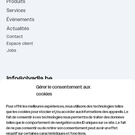
Produits
Services
Évènements
Actualités
Contact
Espace client
Jobs
info@civadis.be
demonstrations@civadis.be
Gérer le consentement aux
formations@civadis.be
cookies
081/554.511
Pour offrir les meilleures expériences, nous utilisons des technologies telles
que les cookies pour stocker et/ou accéder aux informations des appareils. Le
fait de consentir à ces technologies nous permettra de traiter des données
S’inscrire à notre newsletter
telles que le comportement de navigation ou les ID uniques sur ce site. Le fait
de ne pas consentir ou de retirer son consentement peut avoir un effet
négatif sur certaines caractéristiques et fonctions.