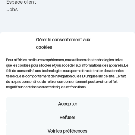
Espace client
Jobs
info@civadis.be
Gérer le consentement aux
demonstrations@civadis.be
cookies
formations@civadis.be
Pour offrir les meilleures expériences, nous utilisons des technologies telles
que les cookies pour stocker et/ou accéder aux informations des appareils. Le
081/554.511
fait de consentir à ces technologies nous permettra de traiter des données
telles que le comportement de navigation ou les ID uniques sur ce site. Le fait
S’inscrire à notre newsletter
de ne pas consentir ou de retirer son consentement peut avoir un effet
négatif sur certaines caractéristiques et fonctions.
Accepter
Refuser
Mentions légales
–
Politique de confidentialité
–
Politique de
cookies
Voir les préférences