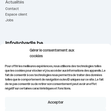
Actualités
Contact
Espace client
Jobs
info@civadis.be
demonstrations@civadis.be
Gérer le consentement aux
formations@civadis.be
cookies
081/554.511
Pour offrir les meilleures expériences, nous utilisons des technologies telles
que les cookies pour stocker et/ou accéder aux informations des appareils. Le
fait de consentir à ces technologies nous permettra de traiter des données
S’inscrire à notre newsletter
telles que le comportement de navigation ou les ID uniques sur ce site. Le fait
de ne pas consentir ou de retirer son consentement peut avoir un effet
négatif sur certaines caractéristiques et fonctions.
Accepter
Mentions légales
–
Politique de confidentialité
–
Politique de