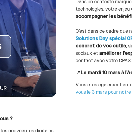
Dans un contexte marqué p
technologies, votre enjeu e
accompagner les bénéfi
C’est dans ce cadre que n
Solutions Day spécial 
concret de vos outils
, 
sociaux et
améliorer l’e
contact avec votre CPAS.
📍
Le mardi 10 mars à l’
Vous êtes également acti
vous le 3 mars pour notr
vous ?
les nouveautés digitales