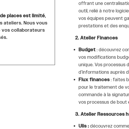
offrant une centralisa
outil, relié à notre log
e places est limité
,
vos équipes peuvent ga
es ateliers. Nous vous
prestations et des enq
e vos collaborateurs
sés.
2. Atelier Finances
Budget
: découvrez com
vos modifications budgé
unique. Vos processus dé
d’informations auprès de
Flux finances
: faites 
pour le traitement de v
commande à la signatur
vos processus de bout 
3. Atelier Ressources 
Ulis :
découvrez comment