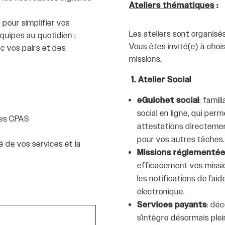
Ateliers thématiques
:
n
pour simplifier vos
Les ateliers sont organis
uipes au quotidien ;
Vous êtes invité(e) à chois
 vos pairs et des
missions.
1. Atelier Social
eGuichet social
: famil
social en ligne, qui pe
des CPAS
attestations directemen
pour vos autres tâches.
é de vos services et la
Missions réglementé
efficacement vos mission
les notifications de l’a
électronique.
Services payants
: dé
s’intègre désormais ple