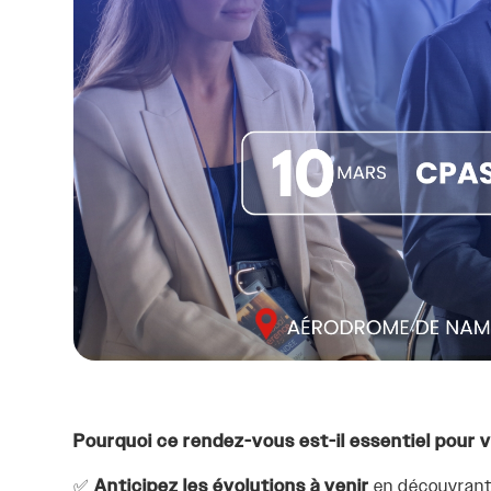
Pourquoi ce rendez-vous est-il essentiel pour 
✅
Anticipez
les évolutions à venir
en découvrant 